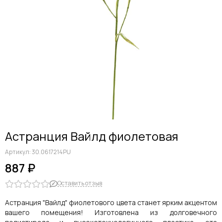
Дельфиниумы
Каллы
Гиацинты
Амариллисы
Гипсофилы
Лилии
Георгины
Альстромерии
Анемоны
Астровые
Гвоздики
Астранция Вайлд фиолетовая
Ранункулюсы
Гладиолусы
Артикул:
30.0617214PU
Другие цветы
887 ₽
Космеи, ромашки
Оставить отзыв
Астранция "Вайлд" фиолетового цвета станет ярким акцентом
вашего помещения! Изготовлена из долговечного