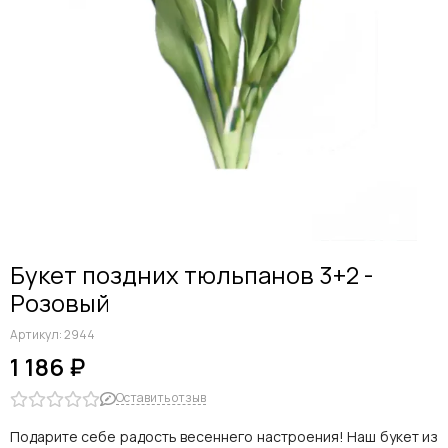
Дельфиниумы
Каллы
Гиацинты
Амариллисы
Гипсофилы
Лилии
Георгины
Альстромерии
Анемоны
Астровые
Гвоздики
Букет поздних тюльпанов 3+2 -
Ранункулюсы
Розовый
Гладиолусы
Другие цветы
Артикул:
2944
Космеи, ромашки
1 186 ₽
Оставить отзыв
Подарите себе радость весеннего настроения! Наш букет из