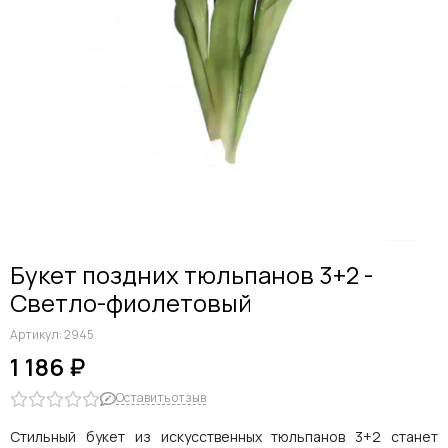
Дельфиниумы
Каллы
Гиацинты
Амариллисы
Гипсофилы
Лилии
Георгины
Альстромерии
Анемоны
Астровые
Гвоздики
Букет поздних тюльпанов 3+2 -
Ранункулюсы
Светло-фиолетовый
Гладиолусы
Другие цветы
Артикул:
2945
Космеи, ромашки
1 186 ₽
Оставить отзыв
Стильный букет из искусственных тюльпанов 3+2 станет