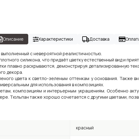
Описание
Характеристики
Доставка
Оплат
, выполненный с невероятной реалистичностью.
плотного силикона, что придаёт цветку естественный вид и прия
ки плавно раскрываются, демонстрируя детализированную текст
го декора.
еного цвета к светло-зеленым оттенкам у основания. Также вн
ниверсальным для использования в композициях.
етам, композициям и интерьерным украшениям. Особенно акту
ере. Тюльпан также хорошо сочетается с другими цветами, поз
красный