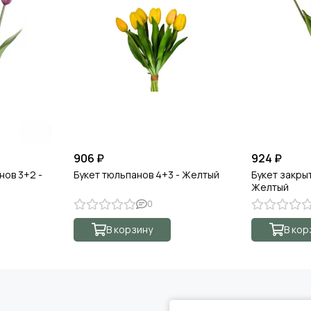
906 ₽
924 ₽
нов 3+2 -
Букет тюльпанов 4+3 - Желтый
Букет закры
Желтый
0
В корзину
В кор