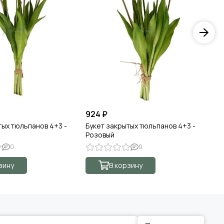
924 ₽
92
тых тюльпанов 4+3 -
Букет закрытых тюльпанов 4+3 -
Бу
Розовый
Кр
0
0
зину
В корзину