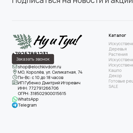
Подписаться на новости и акции
Каталог
Искусствен
Деревья
+79257881231
Растения
Заказать звонок
Искусствен
Искусствен
shop@elochkivdom.ru
Кашпо
МО, Королёв, ул. Силикатная, 74
Декор
Пн-Вс: с 10 до 18 часов
Готовые ре
ИП Губенко Дмитрий Игоревич
SALE
ИНН:
772791266706
ОГРН:
318502900015615
WhatsApp
Telegram