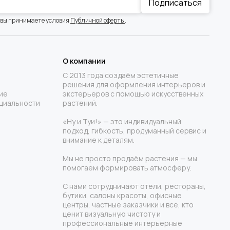
Подписаться
 вы принимаете условия
Публичной оферты
.
О компании
С 2013 года создаём эстетичные
решения для оформления интерьеров и
ие
экстерьеров с помощью искусственных
циальности
растений.
«Ну и Туи!» — это индивидуальный
подход, гибкость, продуманный сервис и
внимание к деталям.
Мы не просто продаём растения — мы
помогаем формировать атмосферу.
С нами сотрудничают отели, рестораны,
бутики, салоны красоты, офисные
центры, частные заказчики и все, кто
ценит визуальную чистоту и
профессиональные интерьерные