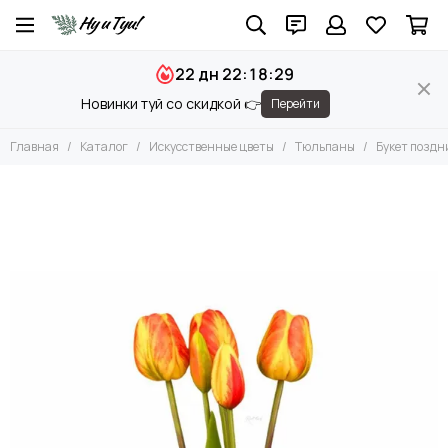
Искусственные цветы
22 дн 22:18:28
Все товары
Новинки туй со скидкой 👉
Перейти
Искусственные Орхидеи
Искусственные Гортензии
Главная
Каталог
Искусственные цветы
Тюльпаны
Букет поздн
Суккуленты и бромелиевые
Антуриумы
Пионы
Розы
Астранция
Листы
Эвкалипт
Хризантемы
Анна Королевская
Эрингиум
Крокус
Ветки, коряги
Тюльпаны