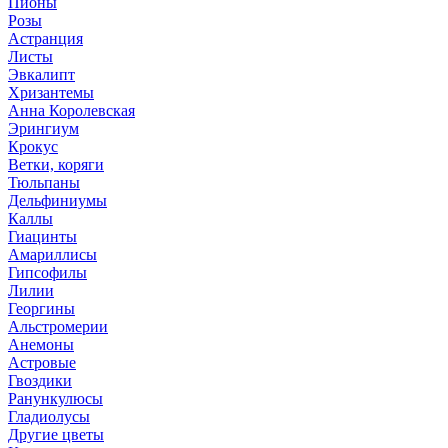
Пионы
Розы
Астранция
Листы
Эвкалипт
Хризантемы
Анна Королевская
Эрингиум
Крокус
Ветки, коряги
Тюльпаны
Дельфиниумы
Каллы
Гиацинты
Амариллисы
Гипсофилы
Лилии
Георгины
Альстромерии
Анемоны
Астровые
Гвоздики
Ранункулюсы
Гладиолусы
Другие цветы