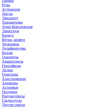
Пионы
Розы
Астранция
Листы
Эвкалипт
Хризантемы
Анна Королевская
Эрингиум
Крокус
Ветки, коряги
Тюльпаны
Дельфиниумы
Каллы
Гиацинты
Амариллисы
Гипсофилы
Лилии
Георгины
Альстромерии
Анемоны
Астровые
Гвоздики
Ранункулюсы
Гладиолусы
Другие цветы