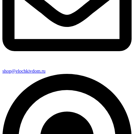
shop@elochkivdom.ru