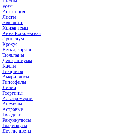
Пионы
Розы
Астранция
Листы
Эвкалипт
Хризантемы
Анна Королевская
Эрингиум
Крокус
Ветки, коряги
Тюльпаны
Дельфиниумы
Каллы
Гиацинты
Амариллисы
Гипсофилы
Лилии
Георгины
Альстромерии
Анемоны
Астровые
Гвоздики
Ранункулюсы
Гладиолусы
Другие цветы