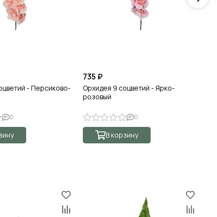
735 ₽
1 
оцветий - Персиково-
Орхидея 9 соцветий - Ярко-
Ор
розовый
0
0
зину
В корзину