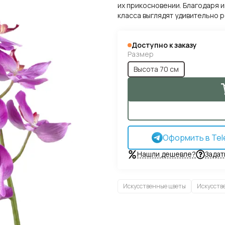
их прикосновении. Благодаря 
класса выглядят удивительно 
Доступно к заказу
Размер
Высота 70 см
Оформить в Tel
Нашли дешевле?
Задат
Искусственные цветы
Искусств