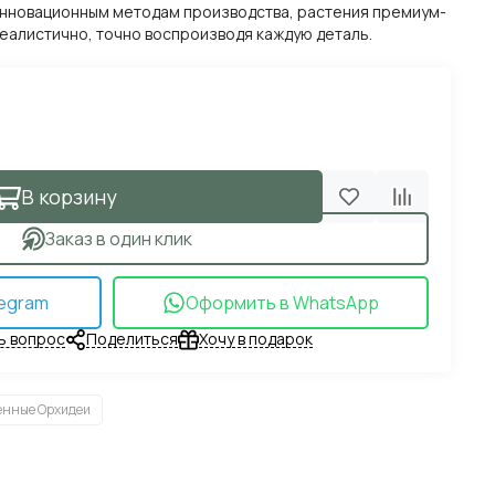
инновационным методам производства, растения премиум-
реалистично, точно воспроизводя каждую деталь.
В корзину
Заказ в один клик
egram
Оформить в WhatsApp
ь вопрос
Поделиться
Хочу в подарок
енные Орхидеи