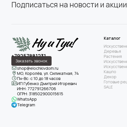
Подписаться на новости и акции
Каталог
Искусствен
Деревья
+79257881231
Растения
Заказать звонок
Искусствен
Искусствен
shop@elochkivdom.ru
Кашпо
МО, Королёв, ул. Силикатная, 74
Декор
Пн-Вс: с 10 до 18 часов
Готовые ре
ИП Губенко Дмитрий Игоревич
SALE
ИНН:
772791266706
ОГРН:
318502900015615
WhatsApp
Telegram