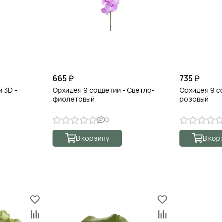
665 ₽
735 ₽
 3D -
Орхидея 9 соцветий - Светло-
Орхидея 9 с
фиолетовый
розовый
0
В корзину
В кор