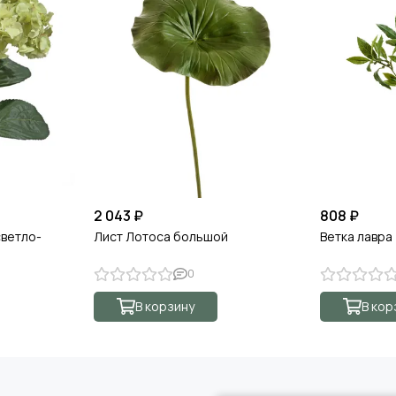
2 043 ₽
808 ₽
светло-
Лист Лотоса большой
Ветка лавра
0
В корзину
В кор