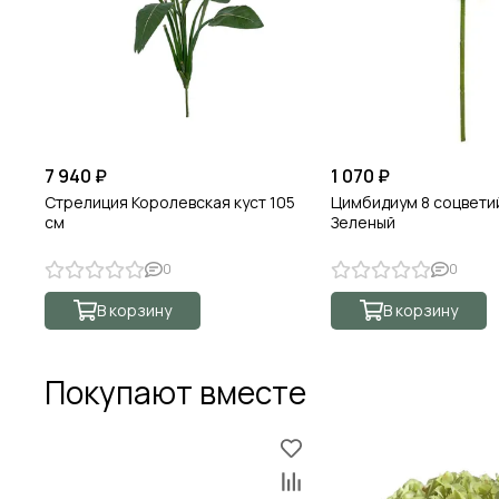
7 940 ₽
1 070 ₽
Стрелиция Королевская куст 105
Цимбидиум 8 соцветий
см
Зеленый
0
0
В корзину
В корзину
Покупают вместе