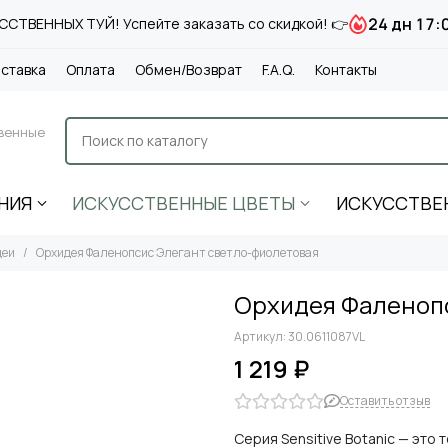
24 дн 17:
СТВЕННЫХ ТУЙ! Успейте заказать со скидкой! 👉
ставка
Оплата
Обмен/Возврат
F.A.Q.
Контакты
венные
НИЯ
ИСКУССТВЕННЫЕ ЦВЕТЫ
ИСКУССТВЕ
деи
Орхидея Фаленопсис Элегант светло-фиолетовая
Орхидея Фаленоп
Артикул:
30.0611087VL
1 219 ₽
Оставить отзыв
Серия Sensitive Botanic — это