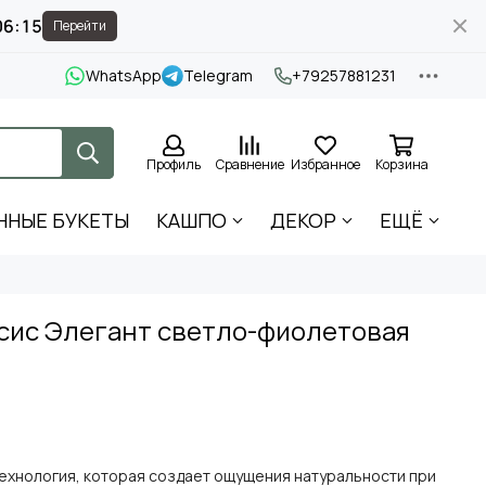
06:15
Перейти
WhatsApp
Telegram
+79257881231
Профиль
Сравнение
Избранное
Корзина
ННЫЕ БУКЕТЫ
КАШПО
ДЕКОР
ЕЩЁ
сис Элегант светло-фиолетовая
 технология, которая создает ощущения натуральности при