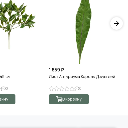
1 659 ₽
21
 45 см
Лист Антуриума Король Джунглей
Ли
0
0
зину
В корзину