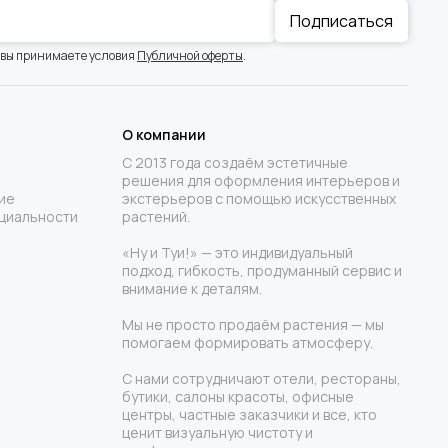
Подписаться
 вы принимаете условия
Публичной оферты
.
О компании
С 2013 года создаём эстетичные
решения для оформления интерьеров и
ие
экстерьеров с помощью искусственных
циальности
растений.
«Ну и Туи!» — это индивидуальный
подход, гибкость, продуманный сервис и
внимание к деталям.
Мы не просто продаём растения — мы
помогаем формировать атмосферу.
С нами сотрудничают отели, рестораны,
бутики, салоны красоты, офисные
центры, частные заказчики и все, кто
ценит визуальную чистоту и