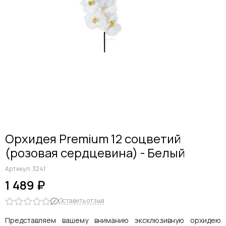
Дельфиниумы
Каллы
Гиацинты
Амариллисы
Гипсофилы
Лилии
Георгины
Альстромерии
Анемоны
Астровые
Гвоздики
Орхидея Premium 12 соцветий
Ранункулюсы
(розовая сердцевина) - Белый
Гладиолусы
Другие цветы
Артикул:
3241
Космеи, ромашки
1 489 ₽
Оставить отзыв
Представляем вашему вниманию эксклюзивную орхидею