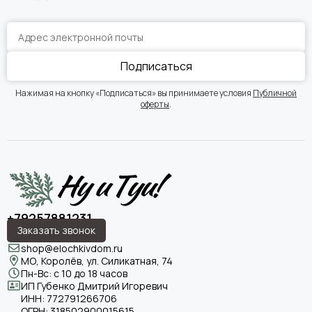
Подписаться
Нажимая на кнопку «Подписаться» вы принимаете условия
Публичной
оферты
.
+79257881231
Заказать звонок
shop@elochkivdom.ru
МО, Королёв, ул. Силикатная, 74
Пн-Вс: с 10 до 18 часов
ИП Губенко Дмитрий Игоревич
ИНН:
772791266706
ОГРН:
318502900015615