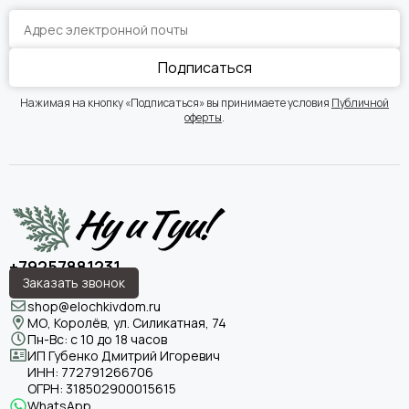
Подписаться
Нажимая на кнопку «Подписаться» вы принимаете условия
Публичной
оферты
.
+79257881231
Заказать звонок
shop@elochkivdom.ru
МО, Королёв, ул. Силикатная, 74
Пн-Вс: с 10 до 18 часов
ИП Губенко Дмитрий Игоревич
ИНН:
772791266706
ОГРН:
318502900015615
WhatsApp