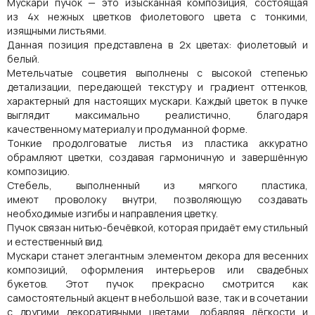
Мускари пучок — это изысканная композиция, состоящая
из 4х нежных цветков фиолетового цвета с тонкими,
изящными листьями.
Данная позиция представлена в 2х цветах: фиолетовый и
белый.
Метельчатые соцветия выполнены с высокой степенью
детализации, передающей текстуру и градиент оттенков,
характерный для настоящих мускари. Каждый цветок в пучке
выглядит максимально реалистично, благодаря
качественному материалу и продуманной форме.
Тонкие продолговатые листья из пластика аккуратно
обрамляют цветки, создавая гармоничную и завершённую
композицию.
Стебель, выполненный из мягкого пластика,
имеют проволоку внутри, позволяющую создавать
необходимые изгибы и направления цветку.
Пучок связан нитью-бечёвкой, которая придаёт ему стильный
и естественный вид.
Мускари станет элегантным элементом декора для весенних
композиций, оформления интерьеров или свадебных
букетов. Этот пучок прекрасно смотрится как
самостоятельный акцент в небольшой вазе, так и в сочетании
с другими декоративными цветами, добавляя лёгкости и