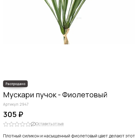
Дельфиниумы
Каллы
Гиацинты
Амариллисы
Гипсофилы
Лилии
Георгины
Альстромерии
Анемоны
Астровые
Гвоздики
Ранункулюсы
Мускари пучок - Фиолетовый
Гладиолусы
Другие цветы
Артикул:
2947
Космеи, ромашки
305 ₽
Оставить отзыв
Плотный силикон и насыщенный фиолетовый цвет делают этот