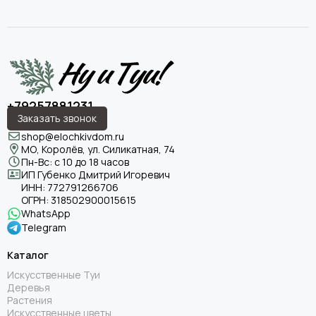
+79257881231
Заказать звонок
shop@elochkivdom.ru
МО, Королёв, ул. Силикатная, 74
Пн-Вс: с 10 до 18 часов
ИП Губенко Дмитрий Игоревич
ИНН:
772791266706
ОГРН:
318502900015615
WhatsApp
Telegram
Каталог
Искусственные Туи
Деревья
Растения
Искусственные цветы