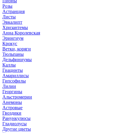
Пионы
Розы
Астранция
Листы
Эвкалипт
Хризантемы
Анна Королевская
Эрингиум
Крокус
Ветки, коряги
Тюльпаны
Дельфиниумы
Каллы
Гиацинты
Амариллисы
Гипсофилы
Лилии
Георгины
Альстромерии
Анемоны
Астровые
Гвоздики
Ранункулюсы
Гладиолусы
Другие цветы