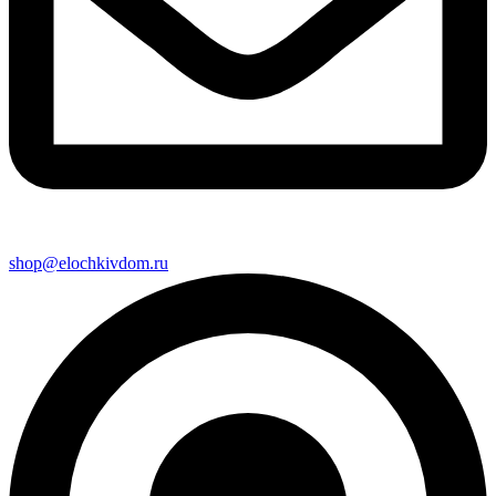
shop@elochkivdom.ru