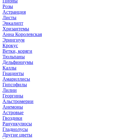
Пионы
Розы
Астранция
Листы
Эвкалипт
Хризантемы
Анна Королевская
Эрингиум
Крокус
Ветки, коряги
Тюльпаны
Дельфиниумы
Каллы
Гиацинты
Амариллисы
Гипсофилы
Лилии
Георгины
Альстромерии
Анемоны
Астровые
Гвоздики
Ранункулюсы
Гладиолусы
Другие цветы