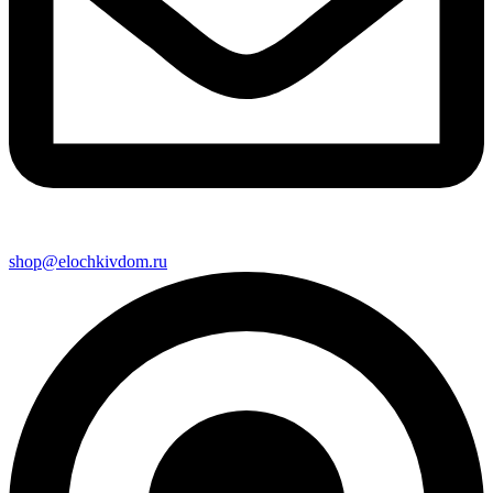
shop@elochkivdom.ru