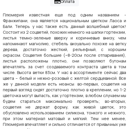
Оплата
Плюмерия известная еще под одним названием -
Франжипани, она является национальным цветком Лаоса и
Бали. Теперь у нас также есть данный волшебный цветок!
Состоит из 2 соцветий, похожих немного на шапки гортензии,
листья темно-зеленые вверху и коричневые внизу, чем
напоминают магнолию, стебель визуально похоже на ветку
дерева, достаточно жесткий, рельефный, с хорошим
окрасом. Соцветия большие (~8-20см после отпаривания),
листья расположены плотно, они позволяют бутонам
впечатлять за счет создаваемого контраста цвета в том
числе. Высота ветки 83см. У нас в ассортименте сейчас два
цвета – белый и нежно-розовый с желтой сердцевиной. Все
же у данной модели есть нюансы: во-первых, соцветия на
первый взгляд сидят достаточно плотно в креплении, но 1-2
цветочка могут выпасть, как у гортензии, в любом случаем мы
будем стараться максимально проверять; во-вторых,
соцветия не держат форму, как живой цветок, это
обусловлено использованием силикона, тонкого и нежного,
при этом материал матовый и мягкий. Тем нее менее,
Плюмерия впечатляет и сильно отличается от привычных уже