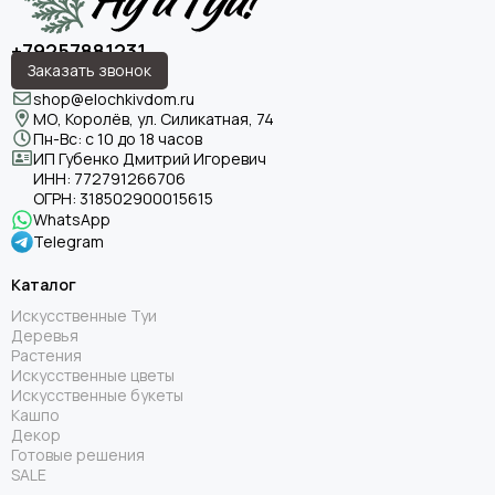
+79257881231
Заказать звонок
shop@elochkivdom.ru
МО, Королёв, ул. Силикатная, 74
Пн-Вс: с 10 до 18 часов
ИП Губенко Дмитрий Игоревич
ИНН:
772791266706
ОГРН:
318502900015615
WhatsApp
Telegram
Каталог
Искусственные Туи
Деревья
Растения
Искусственные цветы
Искусственные букеты
Кашпо
Декор
Готовые решения
SALE