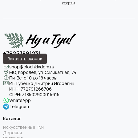
оферты
.
+79257881231
Заказать звонок
shop@elochkivdom.ru
МО, Королёв, ул. Силикатная, 74
Пн-Вс: с 10 до 18 часов
ИП Губенко Дмитрий Игоревич
ИНН:
772791266706
ОГРН:
318502900015615
WhatsApp
Telegram
Каталог
Искусственные Туи
Деревья