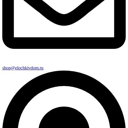
shop@elochkivdom.ru