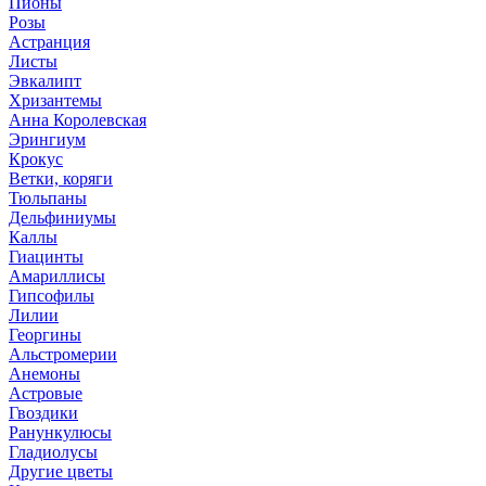
Пионы
Розы
Астранция
Листы
Эвкалипт
Хризантемы
Анна Королевская
Эрингиум
Крокус
Ветки, коряги
Тюльпаны
Дельфиниумы
Каллы
Гиацинты
Амариллисы
Гипсофилы
Лилии
Георгины
Альстромерии
Анемоны
Астровые
Гвоздики
Ранункулюсы
Гладиолусы
Другие цветы