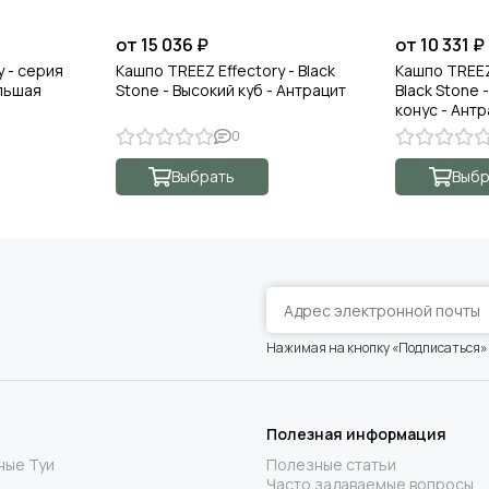
от 15 036 ₽
от 10 331 ₽
y - серия
Кашпо TREEZ Effectory - Black
Кашпо TREEZ
ольшая
Stone - Высокий куб - Антрацит
Black Stone 
конус - Ант
0
Выбрать
Выбр
Нажимая на кнопку «Подписаться»
Полезная информация
ные Туи
Полезные статьи
Часто задаваемые вопросы