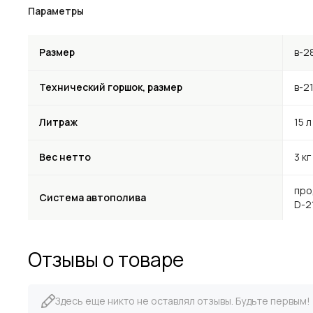
Параметры
Размер
в-2
Технический горшок, размер
в-21
Литраж
15 л
Вес нетто
3 кг
про
Система автополива
D-2
Отзывы о товаре
Здесь еще никто не оставлял отзывы. Будьте первым!