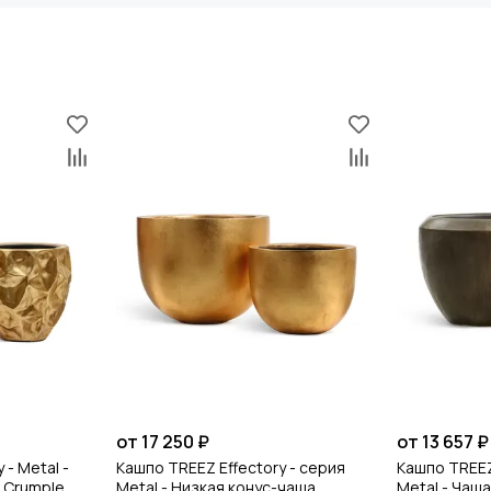
от 17 250 ₽
от 13 657 ₽
 - Metal -
Кашпо TREEZ Effectory - серия
Кашпо TREEZ
 Crumple
Metal - Низкая конус-чаша
Metal - Чаш