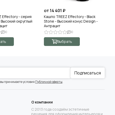
от 14 401 ₽
от
 Effectory - серия
Кашпо TREEZ Effectory - Black
Ка
- Высокий округлый
Stone - Высокий конус Design -
Вы
рацит
Антрацит
0
0
ать
Выбрать
Подписаться
 вы принимаете условия
Публичной оферты
.
О компании
С 2013 года создаём эстетичные
решения для оформления интерьеров и