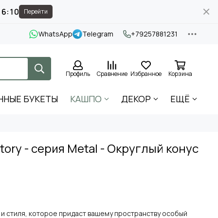
16:09
Перейти
WhatsApp
Telegram
+79257881231
Профиль
Сравнение
Избранное
Корзина
ННЫЕ БУКЕТЫ
КАШПО
ДЕКОР
ЕЩЁ
tory - серия Metal - Округлый конус
ы и стиля, которое придаст вашему пространству особый