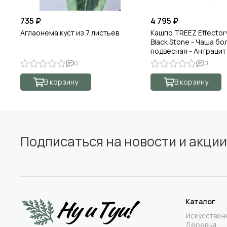
735 ₽
4 795 ₽
Аглаонема куст из 7 листьев
Кашпо TREEZ Effector
Black Stone - Чаша б
подвесная - Антрацит
0
0
В корзину
В корзину
Подписаться на новости и акции
Каталог
Искусствен
Деревья