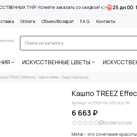
25 дн 00:
СТВЕННЫХ ТУЙ! Успейте заказать со скидкой! 👉
ставка
Оплата
Обмен/Возврат
F.A.Q.
Контакты
венные
НИЯ
ИСКУССТВЕННЫЕ ЦВЕТЫ
ИСКУССТВЕ
ашпо TREEZ Effectory - серия Metal - Округлый конус
Кашпо TREEZ Effec
Артикул:
41.3320-04-031-GLD-30
6 663 ₽
Оставить отзыв
Metal – это сочетание красот