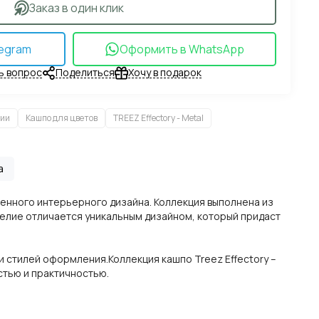
Заказ в один клик
egram
Оформить в WhatsApp
ь вопрос
Поделиться
Хочу в подарок
ии
Кашпо для цветов
TREEZ Effectory - Metal
а
менного интерьерного дизайна. Коллекция выполнена из
делие отличается уникальным дизайном, который придаст
 стилей оформления.Коллекция кашпо Treez Effectory –
стью и практичностью.