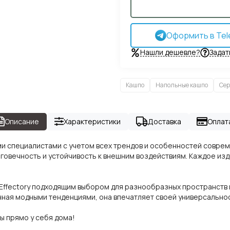
Оформить в Tel
Нашли дешевле?
Задат
Кашпо
Напольные кашпо
Сер
Описание
Характеристики
Доставка
Оплат
ми специалистами с учетом всех трендов и особенностей совре
говечность и устойчивость к внешним воздействиям. Каждое из
ffectory подходящим выбором для разнообразных пространств и
енная модными тенденциями, она впечатляет своей универсально
ы прямо у себя дома!