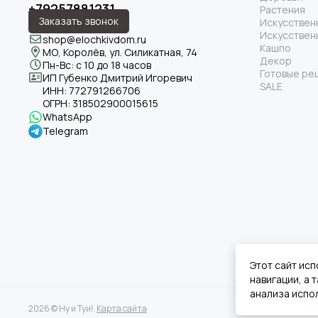
+79257881231
Растения
Заказать звонок
Искусствен
Искусствен
shop@elochkivdom.ru
Кашпо
МО, Королёв, ул. Силикатная, 74
Декор
Пн-Вс: с 10 до 18 часов
Готовые ре
ИП Губенко Дмитрий Игоревич
SALE
ИНН:
772791266706
ОГРН:
318502900015615
WhatsApp
Telegram
Этот сайт исп
навигации, а
анализа испол
2026 © Ну и Туи!.
Карта сайта