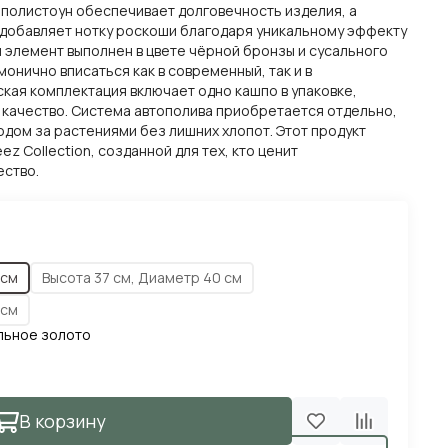
полистоун обеспечивает долговечность изделия, а
добавляет нотку роскоши благодаря уникальному эффекту
 элемент выполнен в цвете чёрной бронзы и сусального
монично вписаться как в современный, так и в
ская комплектация включает одно кашпо в упаковке,
качество. Система автополива приобретается отдельно,
одом за растениями без лишних хлопот. Этот продукт
z Collection, созданной для тех, кто ценит
ество.
 см
Высота 37 см, Диаметр 40 см
 см
льное золото
В корзину