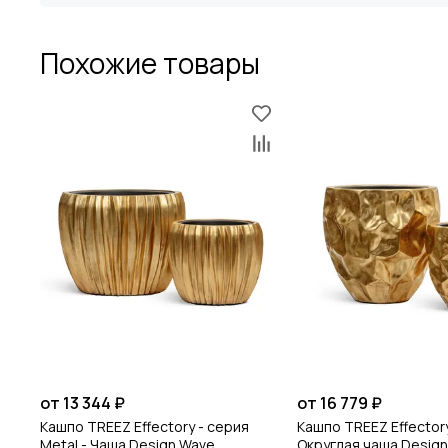
Похожие товары
от 13 344 ₽
от 16 779 ₽
Кашпо TREEZ Effectory - серия
Кашпо TREEZ Effectory
Metal - Чаша Design Wave
Округлая чаша Design