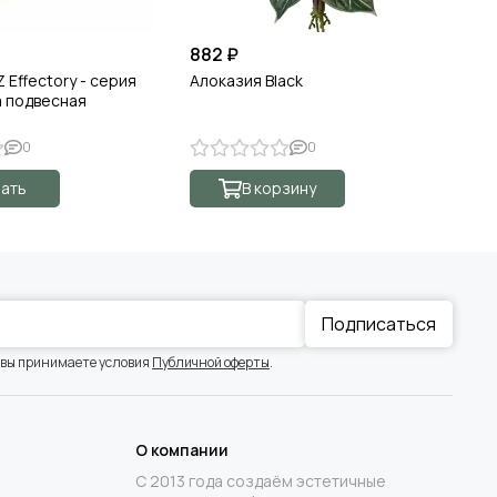
882 ₽
3 
 Effectory - серия
Алоказия Black
Ка
а подвесная
Me
0
0
ать
В корзину
Подписаться
 вы принимаете условия
Публичной оферты
.
О компании
С 2013 года создаём эстетичные