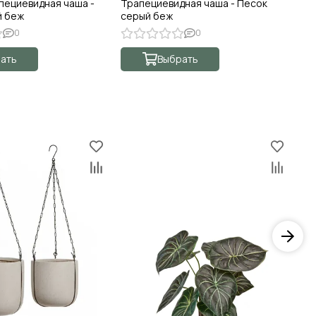
пециевидная чаша -
Трапециевидная чаша - Песок
Ро
й беж
серый беж
бе
0
0
ать
Выбрать