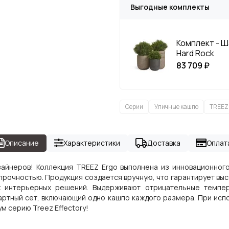
Выгодные комплекты
Комплект - Ш
Hard Rock
83 709 ₽
Серии
Уличные кашпо
TREEZ 
Описание
Характеристики
Доставка
Оплат
айнеров! Коллекция TREEZ Ergo выполнена из инновационног
прочностью. Продукция создается вручную, что гарантирует вы
 интерьерных решений. Выдерживают отрицательные темпера
дартный сет, включающий одно кашпо каждого размера. При ис
м серию Treez Effectory!