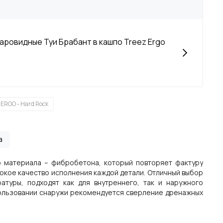
аровидные Туи Брабант в кашпо Treez Ergo
ERGO - Hard Rock
а
о материала – фибробетона, который повторяет фактуру
сокое качество исполнения каждой детали. Отличный выбор
туры, подходят как для внутреннего, так и наружного
пользовании снаружи рекомендуется сверление дренажных