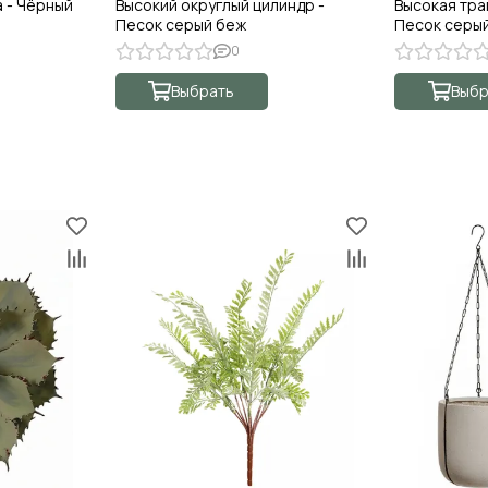
 - Чёрный
Высокий округлый цилиндр -
Высокая тра
Песок серый беж
Песок серы
0
Выбрать
Выбр