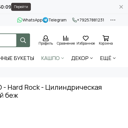
50:09
Перейти
WhatsApp
Telegram
+79257881231
Профиль
Сравнение
Избранное
Корзина
ННЫЕ БУКЕТЫ
КАШПО
ДЕКОР
ЕЩЁ
 - Hard Rock - Цилиндрическая
ый беж