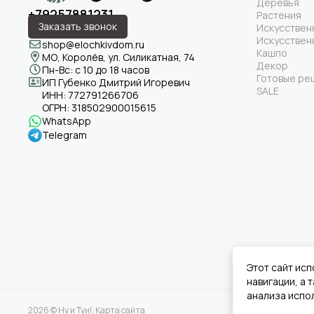
Деревья
+79257881231
Растения
Заказать звонок
Искусствен
Искусствен
shop@elochkivdom.ru
Кашпо
МО, Королёв, ул. Силикатная, 74
Декор
Пн-Вс: с 10 до 18 часов
Готовые ре
ИП Губенко Дмитрий Игоревич
SALE
ИНН:
772791266706
ОГРН:
318502900015615
WhatsApp
Telegram
Этот сайт исп
навигации, а
анализа испол
2026 © Ну и Туи!.
Карта сайта