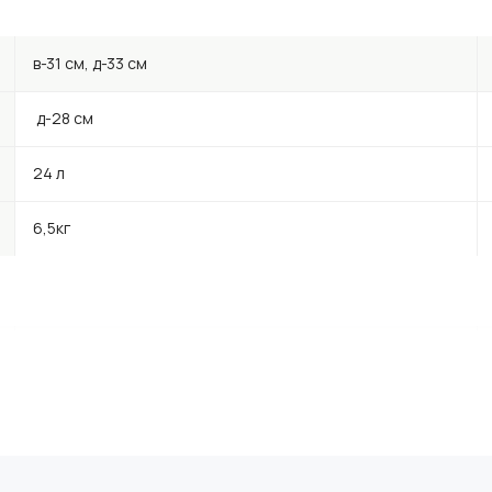
в-31 см, д-33 см
д-28 см
24 л
6,5кг
в-57 см, д-55 см
д-48 см
130 л