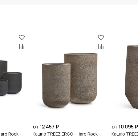
19 кг
от 12 457 ₽
от 10 095 
ard Rock -
Кашпо TREEZ ERGO - Hard Rock -
Кашпо TREEZ