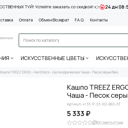
24 дн 08:
СТВЕННЫХ ТУЙ! Успейте заказать со скидкой! 👉
ставка
Оплата
Обмен/Возврат
F.A.Q.
Контакты
венные
НИЯ
ИСКУССТВЕННЫЕ ЦВЕТЫ
ИСКУССТВЕ
Кашпо TREEZ ERGO - Hard Rock - Цилиндрическая Чаша - Песок серый беж
Кашпо TREEZ ERGO
Чаша - Песок сер
Артикул:
41.33-17-23-102-BEG-33
5 333 ₽
Оставить отзыв