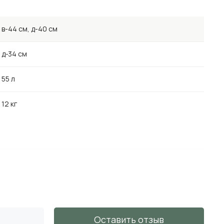
в-44 см, д-40 см
д-34 см
55 л
12 кг
в-68 см, д-65 см
д-58 см
218 л
Оставить отзыв