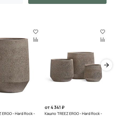
28 кг
₽
от 4 341 ₽
от
 ERGO - Hard Rock -
Кашпо TREEZ ERGO - Hard Rock -
Ка