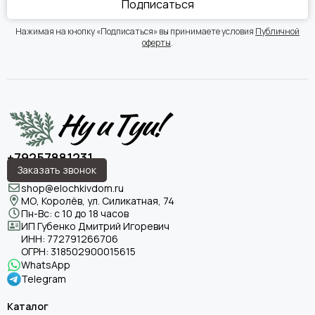
Подписаться
Нажимая на кнопку «Подписаться» вы принимаете условия
Публичной
оферты
.
+79257881231
Заказать звонок
shop@elochkivdom.ru
МО, Королёв, ул. Силикатная, 74
Пн-Вс: с 10 до 18 часов
ИП Губенко Дмитрий Игоревич
ИНН:
772791266706
ОГРН:
318502900015615
WhatsApp
Telegram
Каталог