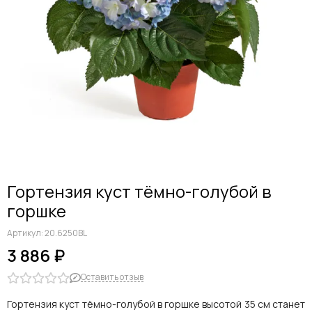
Дельфиниумы
Каллы
Гиацинты
Амариллисы
Гипсофилы
Лилии
Георгины
Альстромерии
Анемоны
Астровые
Гвоздики
Гортензия куст тёмно-голубой в
Ранункулюсы
горшке
Гладиолусы
Другие цветы
Артикул:
20.6250BL
Космеи, ромашки
3 886 ₽
Оставить отзыв
Гортензия куст тёмно-голубой в горшке высотой 35 см станет