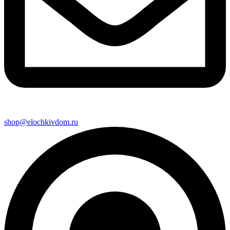
shop@elochkivdom.ru