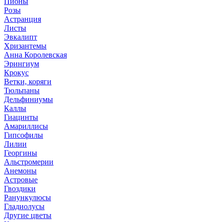
Пионы
Розы
Астранция
Листы
Эвкалипт
Хризантемы
Анна Королевская
Эрингиум
Крокус
Ветки, коряги
Тюльпаны
Дельфиниумы
Каллы
Гиацинты
Амариллисы
Гипсофилы
Лилии
Георгины
Альстромерии
Анемоны
Астровые
Гвоздики
Ранункулюсы
Гладиолусы
Другие цветы