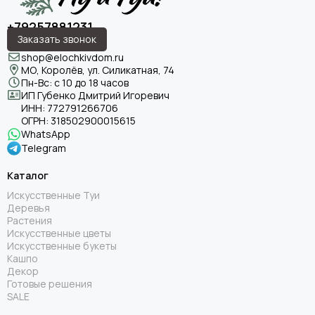
+79257881231
Заказать звонок
shop@elochkivdom.ru
МО, Королёв, ул. Силикатная, 74
Пн-Вс: с 10 до 18 часов
ИП Губенко Дмитрий Игоревич
ИНН:
772791266706
ОГРН:
318502900015615
WhatsApp
Telegram
Каталог
Искусственные Туи
Деревья
Растения
Искусственные цветы
Искусственные букеты
Кашпо
Декор
Готовые решения
SALE