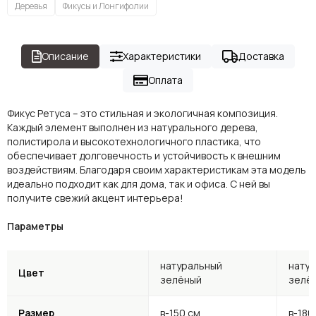
Деревья
Фикусы и Лонгифолии
Описание
Характеристики
Доставка
Оплата
Фикус Ретуса – это стильная и экологичная композиция.
Каждый элемент выполнен из натурального дерева,
полистирола и высокотехнологичного пластика, что
обеспечивает долговечность и устойчивость к внешним
воздействиям. Благодаря своим характеристикам эта модель
идеально подходит как для дома, так и офиса. С ней вы
получите свежий акцент интерьера!
Параметры
натуральный
нату
Цвет
зелёный
зелё
Размер
в-150 см
в-180