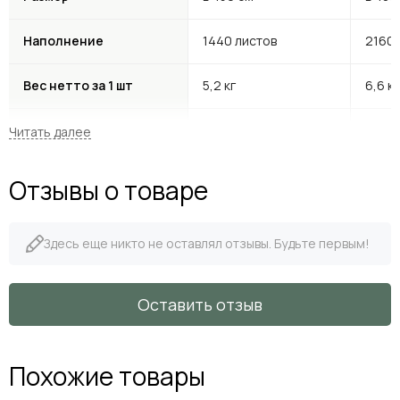
Наполнение
1440 листов
2160 
Вес нетто за 1 шт
5,2 кг
6,6 кг
транспортировочное
тран
Тип Кашпо
кашпо
кашп
Отзывы о товаре
Размер кашпо
в-15 см, д-17 см
в-15 с
Здесь еще никто не оставлял отзывы. Будьте первым!
Оставить отзыв
Похожие товары