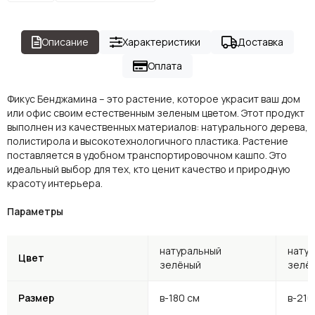
Описание
Характеристики
Доставка
Оплата
Фикус Бенджамина – это растение, которое украсит ваш дом
или офис своим естественным зеленым цветом. Этот продукт
выполнен из качественных материалов: натурального дерева,
полистирола и высокотехнологичного пластика. Растение
поставляется в удобном транспортировочном кашпо. Это
идеальный выбор для тех, кто ценит качество и природную
красоту интерьера.
Параметры
натуральный
нату
Цвет
зелёный
зелё
Размер
в-180 см
в-210