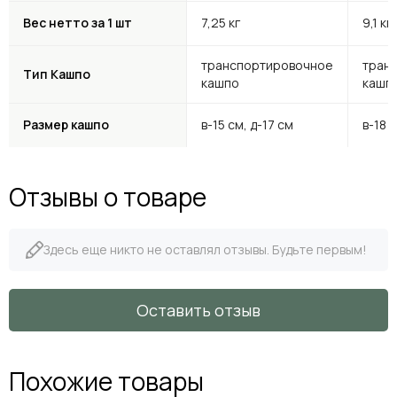
Вес нетто за 1 шт
7,25 кг
9,1 кг
транспортировочное
тран
Тип Кашпо
кашпо
кашп
Размер кашпо
в-15 см, д-17 см
в-18 
Отзывы о товаре
Здесь еще никто не оставлял отзывы. Будьте первым!
Оставить отзыв
Похожие товары