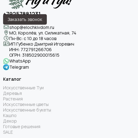
+79257881231
Заказать звонок
shop@elochkivdom.ru
МО, Королёв, ул. Силикатная, 74
Пн-Вс: с 10 до 18 часов
ИП Губенко Дмитрий Игоревич
ИНН:
772791266706
ОГРН:
318502900015615
WhatsApp
Telegram
Каталог
Искусственные Туи
Деревья
Растения
Искусственные цветы
Искусственные букеты
Кашпо
Декор
Готовые решения
SALE