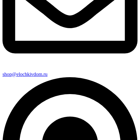
shop@elochkivdom.ru