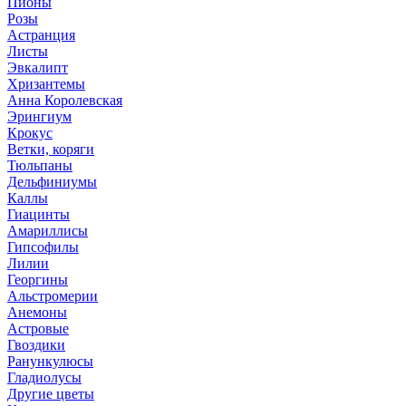
Пионы
Розы
Астранция
Листы
Эвкалипт
Хризантемы
Анна Королевская
Эрингиум
Крокус
Ветки, коряги
Тюльпаны
Дельфиниумы
Каллы
Гиацинты
Амариллисы
Гипсофилы
Лилии
Георгины
Альстромерии
Анемоны
Астровые
Гвоздики
Ранункулюсы
Гладиолусы
Другие цветы