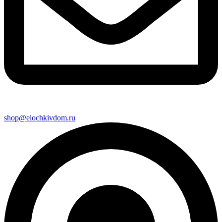
shop@elochkivdom.ru