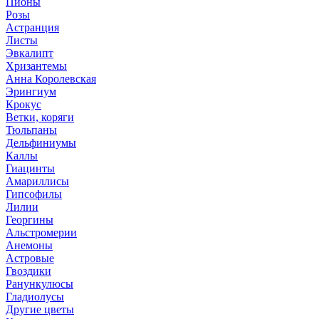
Пионы
Розы
Астранция
Листы
Эвкалипт
Хризантемы
Анна Королевская
Эрингиум
Крокус
Ветки, коряги
Тюльпаны
Дельфиниумы
Каллы
Гиацинты
Амариллисы
Гипсофилы
Лилии
Георгины
Альстромерии
Анемоны
Астровые
Гвоздики
Ранункулюсы
Гладиолусы
Другие цветы