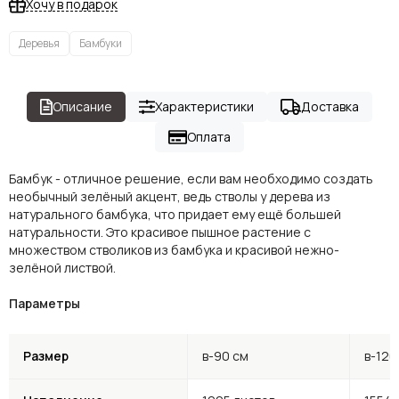
Хочу в подарок
Деревья
Бамбуки
Описание
Характеристики
Доставка
Оплата
Бамбук - отличное решение, если вам необходимо создать
необычный зелёный акцент, ведь стволы у дерева из
натурального бамбука, что придает ему ещё большей
натуральности. Это красивое пышное растение с
множеством стволиков из бамбука и красивой нежно-
зелёной листвой.
Параметры
Размер
в-90 см
в-120