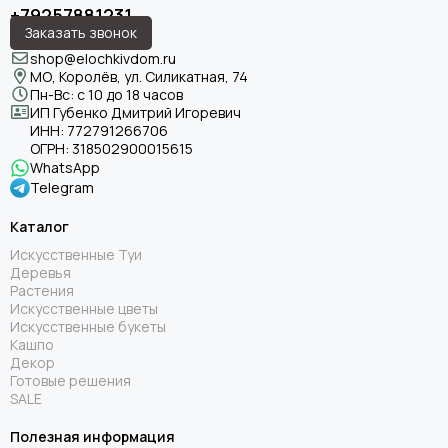
+79257881231
Заказать звонок
shop@elochkivdom.ru
МО, Королёв, ул. Силикатная, 74
Пн-Вс: с 10 до 18 часов
ИП Губенко Дмитрий Игоревич
ИНН:
772791266706
ОГРН:
318502900015615
WhatsApp
Telegram
Каталог
Искусственные Туи
Деревья
Растения
Искусственные цветы
Искусственные букеты
Кашпо
Декор
Готовые решения
SALE
Полезная информация