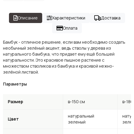
Описание
Характеристики
Доставка
Оплата
Бамбук - отличное решение, если вам необходимо создать
необычный зелёный акцент, ведь стволы у дерева из
натурального бамбука, что придает ему ещё большей
натуральности. Это красивое пышное растение с
множеством стволиков из бамбука и красивой нежно-
зелёной листвой.
Параметры
Размер
в-150 см
в-180
натуральный
нату
Цвет
зеленый
зеле