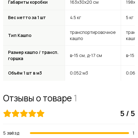
Габариты коробки
163х30х20 см
198х3
Вес нетто за 1 шт
4.5 кг
5 кг
транспортировочное
тран
Тип Кашпо
кашпо
кашп
Размер кашпо / трансп.
в-15 см, д-17 см
в-15 с
горшка
Объём 1 шт в м3
0.052 м3
0.066
Отзывы о товаре
1
5 / 5
5 звёзд
1