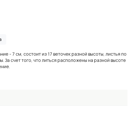
а
е - 7 см, состоит из 17 веточек разной высоты, листья по
ы. За счет того, что литься расположены на разной высоте
ение.