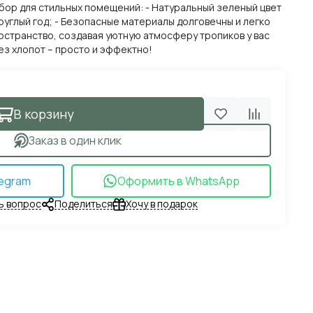
ыбор для стильных помещений: - Натуральный зеленый цвет
углый год; - Безопасные материалы долговечны и легко
остранство, создавая уютную атмосферу тропиков у вас
з хлопот – просто и эффектно!
В корзину
Заказ в один клик
egram
Оформить в WhatsApp
ь вопрос
Поделиться
Хочу в подарок