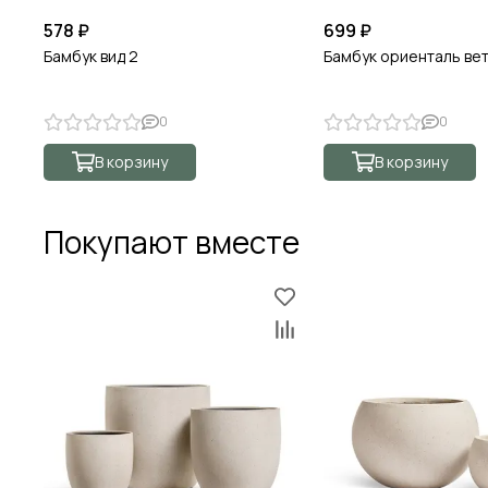
578 ₽
699 ₽
Бамбук вид 2
Бамбук ориенталь ве
0
0
В корзину
В корзину
Покупают вместе