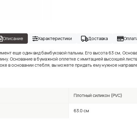
Описание
Характеристики
Доставка
Оплат
ент еще один вид бамбуковой пальмы. Его высота 63 см, Основани
лину. Основание в бумажной оплетке с имитацией высохшей листв
оке в основании стебля, вы можете придать ему нужное направл
Плотный силикон (PVC)
63.0 см