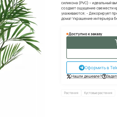
силикона (PVC) – идеальный в
создает ощущение свежести кр
ухаживаются; - Декорирует пр
дома! Украшение интерьера бе
Доступно к заказу
Оформить в Tel
Нашли дешевле?
Задат
Растения
Кустовые растения