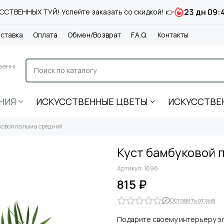
23 дн 09:
СТВЕННЫХ ТУЙ! Успейте заказать со скидкой! 👉
ставка
Оплата
Обмен/Возврат
F.A.Q.
Контакты
венные
НИЯ
ИСКУССТВЕННЫЕ ЦВЕТЫ
ИСКУССТВЕ
ковой пальмы средний
Куст бамбуковой 
Артикул:
1696
815 ₽
Оставить отзыв
Подарите своему интерьеру эл