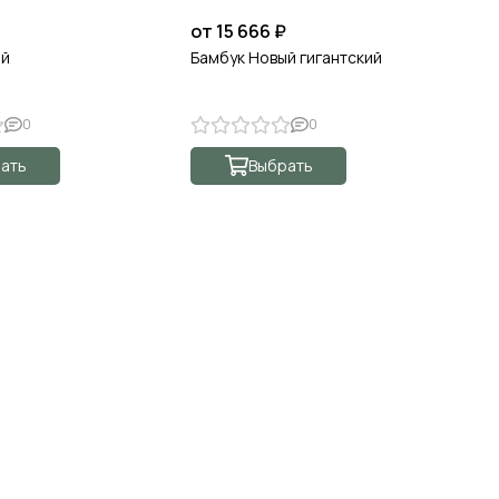
от 15 666 ₽
от
ый
Бамбук Новый гигантский
Ба
0
0
ать
Выбрать