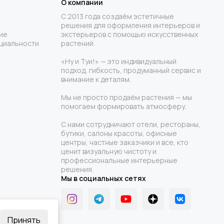
О компании
С 2013 года создаём эстетичные
решения для оформления интерьеров и
ие
экстерьеров с помощью искусственных
циальности
растений.
«Ну и Туи!» — это индивидуальный
подход, гибкость, продуманный сервис и
внимание к деталям.
Мы не просто продаём растения — мы
помогаем формировать атмосферу.
С нами сотрудничают отели, рестораны,
бутики, салоны красоты, офисные
центры, частные заказчики и все, кто
ценит визуальную чистоту и
профессиональные интерьерные
решения.
Мы в социальных сетях
Принять