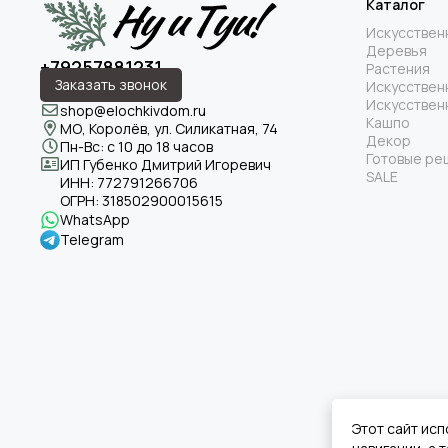
Каталог
Искусствен
Деревья
+79257881231
Растения
Заказать звонок
Искусствен
Искусствен
shop@elochkivdom.ru
Кашпо
МО, Королёв, ул. Силикатная, 74
Декор
Пн-Вс: с 10 до 18 часов
Готовые ре
ИП Губенко Дмитрий Игоревич
SALE
ИНН:
772791266706
ОГРН:
318502900015615
WhatsApp
Telegram
Этот сайт исп