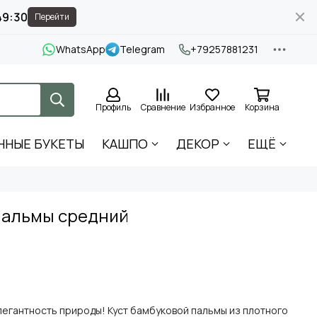
49:29
Перейти
WhatsApp
Telegram
+79257881231
Профиль
Сравнение
Избранное
Корзина
ННЫЕ БУКЕТЫ
КАШПО
ДЕКОР
ЕЩЁ
пальмы средний
егантность природы! Куст бамбуковой пальмы из плотного