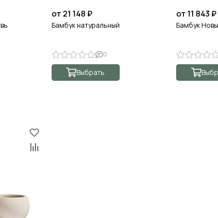
от 21 148 ₽
от 11 843 ₽
твь
Бамбук натуральный
Бамбук Нов
0
Выбрать
Выбр