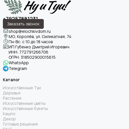
+79257881231
Заказать звонок
shop@elochkivdom.ru
МО, Королёв, ул. Силикатная, 74
Пн-Вс: с 10 до 18 часов
ИП Губенко Дмитрий Игоревич
ИНН:
772791266706
ОГРН:
318502900015615
WhatsApp
Telegram
Каталог
Искусственные Туи
Деревья
Растения
Искусственные цветы
Искусственные букеты
Кашпо
Декор
Готовые решения