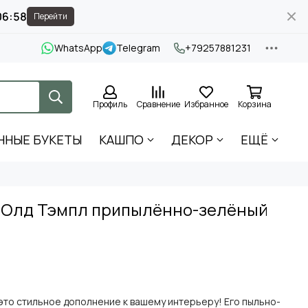
06:58
Перейти
WhatsApp
Telegram
+79257881231
Профиль
Сравнение
Избранное
Корзина
ННЫЕ БУКЕТЫ
КАШПО
ДЕКОР
ЕЩЁ
 Олд Тэмпл припылённо-зелёный
это стильное дополнение к вашему интерьеру! Его пыльно-