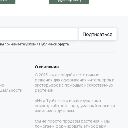
Подписаться
 вы принимаете условия
Публичной оферты
.
О компании
С 2013 года создаём эстетичные
решения для оформления интерьеров и
ие
экстерьеров с помощью искусственных
циальности
растений.
«Ну и Туи!» — это индивидуальный
подход, гибкость, продуманный сервис и
внимание к деталям.
Мы не просто продаём растения — мы
помогаем формировать атмосферу.