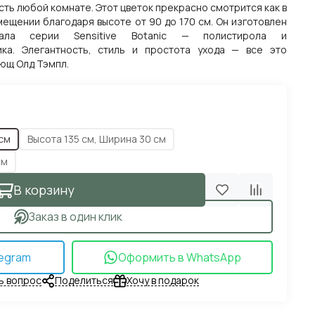
сть любой комнате. Этот цветок прекрасно смотрится как в
ещении благодаря высоте от 90 до 170 см. Он изготовлен
иала серии Sensitive Botanic — полистирола и
ика. Элегантность, стиль и простота ухода — все это
лющ Олд Тэмпл.
 см
Высота 135 см, Ширина 30 см
см
В корзину
Заказ в один клик
egram
Оформить в WhatsApp
ь вопрос
Поделиться
Хочу в подарок