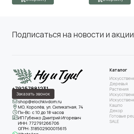
Подписаться на новости и акции
Каталог
Искусствен
Деревья
+79257881231
Растения
Заказать звонок
Искусствен
Искусствен
shop@elochkivdom.ru
Кашпо
МО, Королёв, ул. Силикатная, 74
Декор
Пн-Вс: с 10 до 18 часов
Готовые ре
ИП Губенко Дмитрий Игоревич
SALE
ИНН:
772791266706
ОГРН:
318502900015615