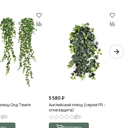
5 580 ₽
1 
плющ Олд Тэмпл
Английский плющ (серия FR -
Ас
огнезащита)
ам
0
0
ать
В корзину