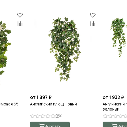
от 1 897 ₽
от 1 932 ₽
емовая 65
Английский плющ Новый
Английский 
зелёный
0
Выбрать
Выбр