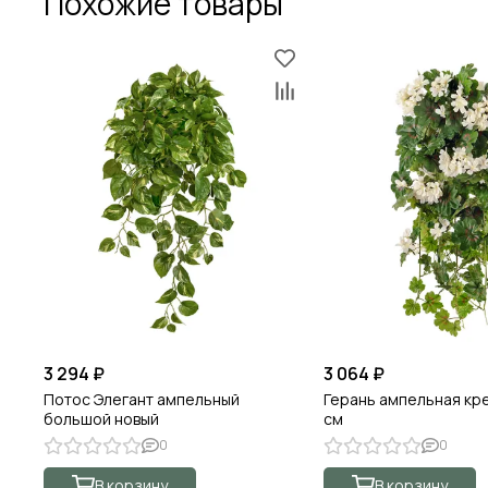
Похожие товары
3 294 ₽
3 064 ₽
Потос Элегант ампельный
Герань ампельная кр
большой новый
см
0
0
В корзину
В корзину