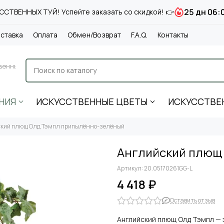
25 дн 06:
СТВЕННЫХ ТУЙ! Успейте заказать со скидкой! 👉
ставка
Оплата
Обмен/Возврат
F.A.Q.
Контакты
венные
НИЯ
ИСКУССТВЕННЫЕ ЦВЕТЫ
ИСКУССТВЕ
кий плющ Олд Тэмпл припылённо-зелёный
Английский плющ
Артикул:
20.05170261GG-L
4 418 ₽
Оставить отзыв
Английский плющ Олд Тэмпл — 