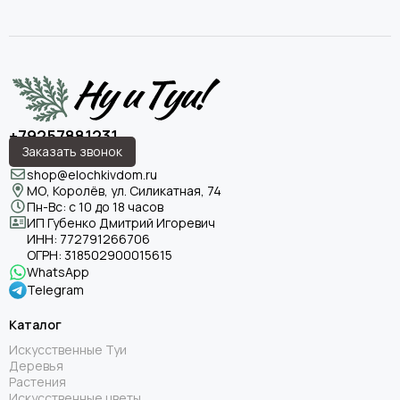
+79257881231
Заказать звонок
shop@elochkivdom.ru
МО, Королёв, ул. Силикатная, 74
Пн-Вс: с 10 до 18 часов
ИП Губенко Дмитрий Игоревич
ИНН:
772791266706
ОГРН:
318502900015615
WhatsApp
Telegram
Каталог
Искусственные Туи
Деревья
Растения
Искусственные цветы