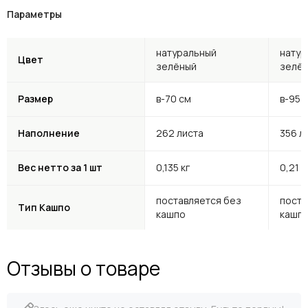
Параметры
натуральный
натур
Цвет
зелёный
зелё
Размер
в-70 см
в-95 
Наполнение
262 листа
356 л
Вес нетто за 1 шт
0,135 кг
0,21 к
поставляется без
поста
Тип Кашпо
кашпо
кашп
Отзывы о товаре