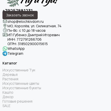
+79257881231
Заказать звонок
shop@elochkivdom.ru
МО, Королёв, ул. Силикатная, 74
Пн-Вс: с 10 до 18 часов
ИП Губенко Дмитрий Игоревич
ИНН:
772791266706
ОГРН:
318502900015615
WhatsApp
Telegram
Каталог
Искусственные Туи
Деревья
Растения
Искусственные цветы
Искусственные букеты
Кашпо
Декор
Готовые решения
SALE