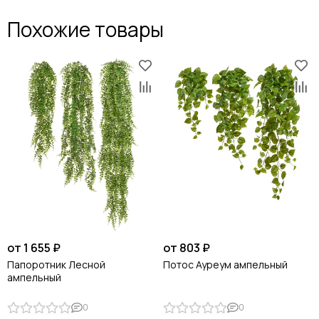
Похожие товары
от 1 655 ₽
от 803 ₽
Папоротник Лесной
Потос Ауреум ампельный
ампельный
0
0