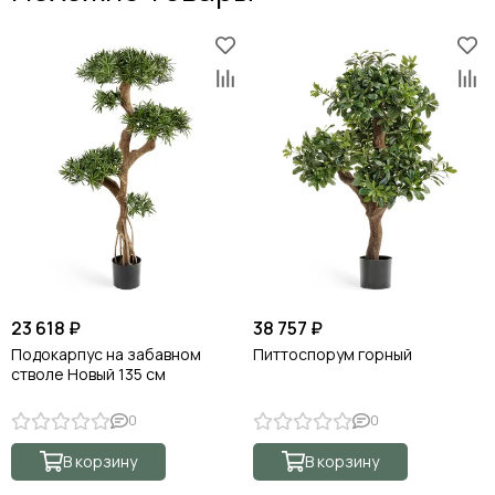
23 618 ₽
38 757 ₽
Подокарпус на забавном
Питтоспорум горный
стволе Новый 135 см
0
0
В корзину
В корзину