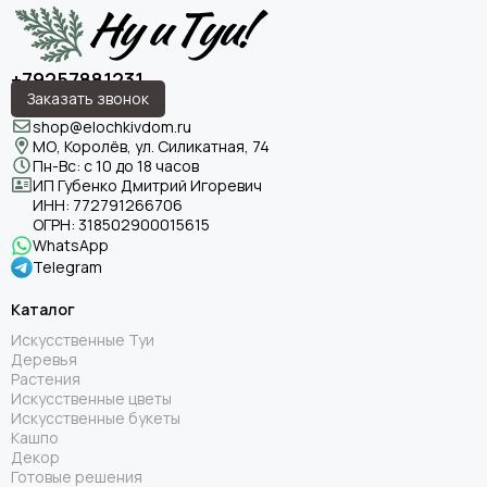
+79257881231
Заказать звонок
shop@elochkivdom.ru
МО, Королёв, ул. Силикатная, 74
Пн-Вс: с 10 до 18 часов
ИП Губенко Дмитрий Игоревич
ИНН:
772791266706
ОГРН:
318502900015615
WhatsApp
Telegram
Каталог
Искусственные Туи
Деревья
Растения
Искусственные цветы
Искусственные букеты
Кашпо
Декор
Готовые решения