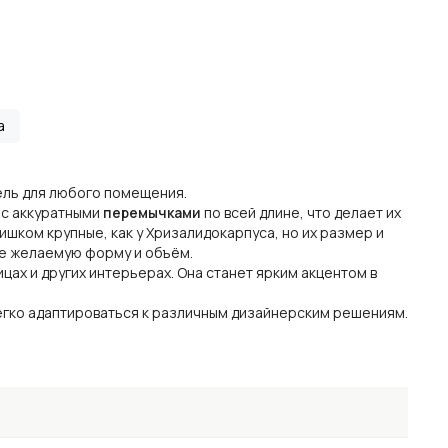
а
дель для любого помещения.
 с аккуратными
перемычками
по всей длине, что делает их
ишком крупные, как у Хризалидокарпуса, но их размер и
ке желаемую форму и объём.
ицах и других интерьерах. Она станет ярким акцентом в
егко адаптироваться к различным дизайнерским решениям.