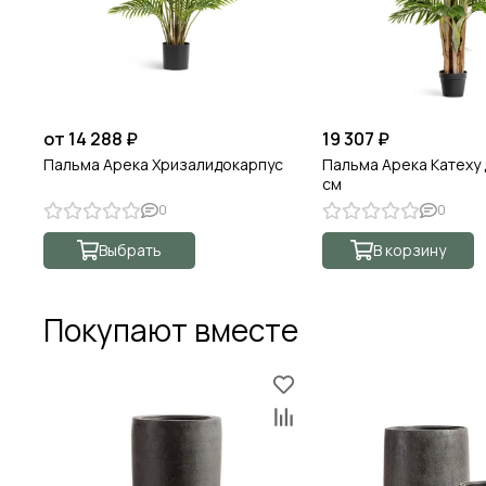
от 14 288 ₽
19 307 ₽
Пальма Арека Хризалидокарпус
Пальма Арека Катеху 
см
0
0
Выбрать
В корзину
Покупают вместе