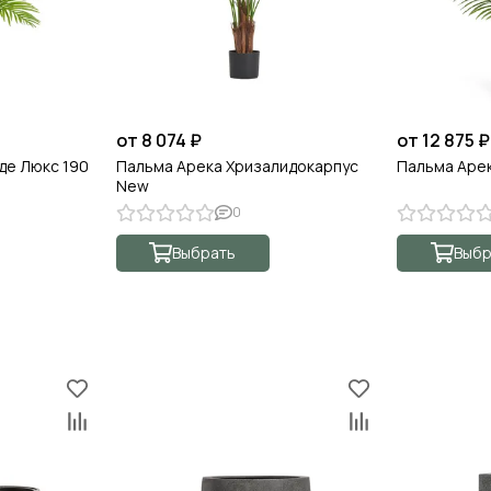
от 8 074 ₽
от 12 875 ₽
де Люкс 190
Пальма Арека Хризалидокарпус
Пальма Арек
New
0
Выбрать
Выбр