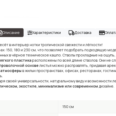
Описание
Характеристики
Доставка
Оплат
есёт в интерьер нотки тропической свежести и лёгкости!
ах: 150, 180 и 230 см, что позволяет подобрать подходящую мо
нных в чёрное техническое кашпо. Стволы прохладные на ощупь,
мягкого пластика
расположены по всей длине стволов. Они не сл
проволочной основе
листья можно расправлять, придавая аре
 атмосферы
в жилых пространствах, офисах, ресторанах, гостин
ь.
аря своей универсальности, натуральному виду и возможности л
пическом, экостиле, минимализме или современном
дизайне.
150 см