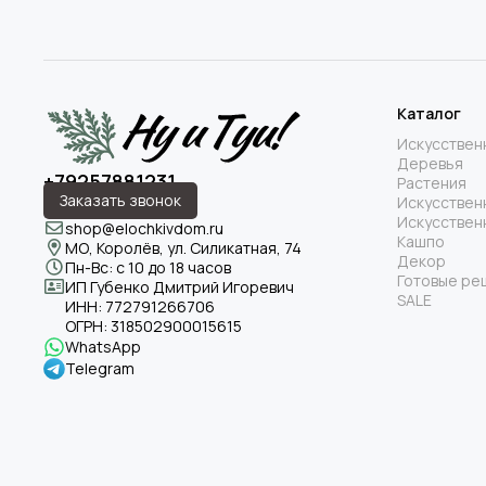
Каталог
Искусствен
Деревья
+79257881231
Растения
Заказать звонок
Искусствен
Искусствен
shop@elochkivdom.ru
Кашпо
МО, Королёв, ул. Силикатная, 74
Декор
Пн-Вс: с 10 до 18 часов
Готовые ре
ИП Губенко Дмитрий Игоревич
SALE
ИНН:
772791266706
ОГРН:
318502900015615
WhatsApp
Telegram