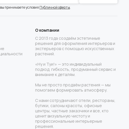
 вы принимаете условия
Публичной оферты
.
О компании
С 2013 года создаём эстетичные
решения для оформления интерьеров и
ие
экстерьеров с помощью искусственных
циальности
растений.
«Ну и Туи!» — это индивидуальный
подход, гибкость, продуманный сервис и
внимание к деталям.
Мы не просто продаём растения — мы
помогаем формировать атмосферу.
С нами сотрудничают отели, рестораны,
бутики, салоны красоты, офисные
центры, частные заказчики и все, кто
ценит визуальную чистоту и
профессиональные интерьерные
решения.