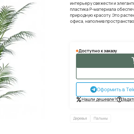
интерьеру свежести и элегант
пластика P-материала обеспеч
природную красоту. Это расте
офиса, наполнив пространство
Доступно к заказу
Оформить в Tel
Нашли дешевле?
Задат
Деревья
Пальмы