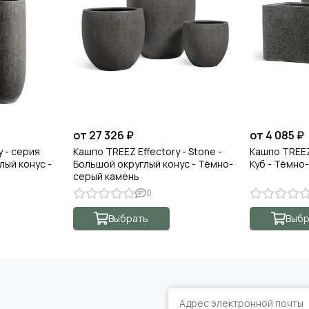
от 27 326 ₽
от 4 085 ₽
y - серия
Кашпо TREEZ Effectory - Stone -
Кашпо TREEZ 
лый конус -
Большой округлый конус - Тёмно-
Куб - Тёмно
серый камень
0
Выбрать
Выбр