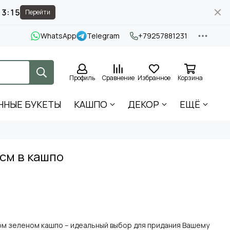
13:15
Перейти
WhatsApp
Telegram
+79257881231
Профиль
Сравнение
Избранное
Корзина
ННЫЕ БУКЕТЫ
КАШПО
ДЕКОР
ЕЩЁ
см в кашпо
ном зеленом кашпо – идеальный выбор для придания Вашему