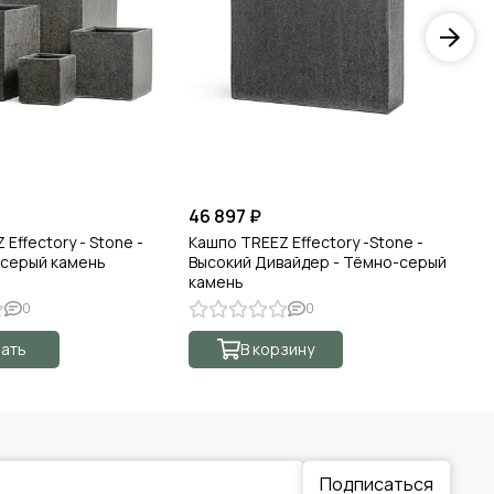
46 897 ₽
от
Effectory - Stone -
Кашпо TREEZ Effectory -Stone -
Ка
-серый камень
Высокий Дивайдер - Тёмно-серый
Be
камень
0
0
ать
В корзину
Подписаться