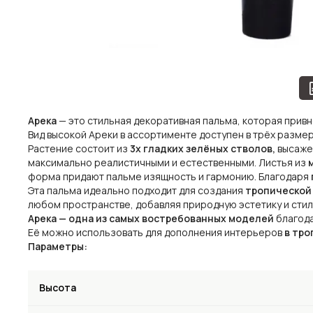
Арека
— это стильная декоративная пальма, которая привн
Вид высокой Ареки в ассортименте доступен в трёх размер
Растение состоит из
3х гладких зелёных стволов,
высаже
максимально реалистичными и естественными. Листья из
форма придают пальме изящность и гармонию. Благодаря
Эта пальма идеально подходит для создания
тропической
любом пространстве, добавляя природную эстетику и стил
Арека — одна из самых востребованных моделей
благод
Её можно использовать для дополнения интерьеров
в тро
Параметры:
Высота