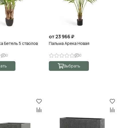
от 23 966 ₽
а Бетель 5 стволов
Пальма Арека Новая
0
0
ать
Выбрать