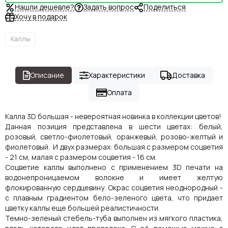
Нашли дешевле?
Задать вопрос
Поделиться
Хочу в подарок
Каллы
Описание
Характеристики
Доставка
Оплата
Калла 3D большая - невероятная новинка в коллекции цветов!
Данная позиция представлена в шести цветах: белый,
розовый, светло-фиолетовый, оранжевый, розово-желтый и
фиолетовый. И двух размерах: большая с размером соцветия
- 21 см, малая с размером соцветия - 16 см.
Соцветие каллы выполнено с применением 3D печати на
водонепроницаемом волокне и имеет желтую
флокированную сердцевину. Окрас соцветия неоднородный -
с плавным градиентом бело-зеленого цвета, что придает
цветку каллы еще большей реалистичности.
Темно-зеленый стебель-туба выполнен из мягкого пластика,