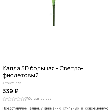
Дельфиниумы
Каллы
Гиацинты
Амариллисы
Гипсофилы
Лилии
Георгины
Альстромерии
Анемоны
Астровые
Гвоздики
Калла 3D большая - Светло-
Ранункулюсы
фиолетовый
Гладиолусы
Другие цветы
Артикул:
3381
Космеи, ромашки
339 ₽
Оставить отзыв
Представляем вашему вниманию стильную и современную