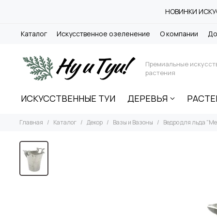
НОВИНКИ ИСКУС
Каталог
Искусственное озеленение
О компании
До
Премиальные искусст
растения
ИСКУССТВЕННЫЕ ТУИ
ДЕРЕВЬЯ
РАСТЕ
Главная
Каталог
Декор
Вазы и Вазоны
Ведро для льда "М