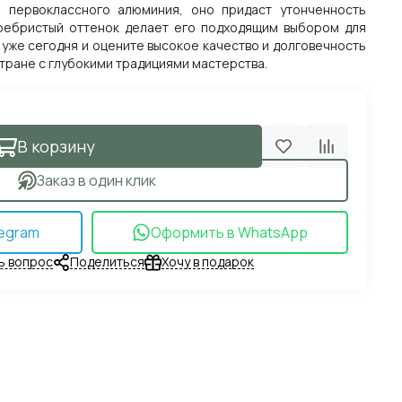
 первоклассного алюминия, оно придаст утонченность
еребристый оттенок делает его подходящим выбором для
 уже сегодня и оцените высокое качество и долговечность
стране с глубокими традициями мастерства.
В корзину
Заказ в один клик
egram
Оформить в WhatsApp
ь вопрос
Поделиться
Хочу в подарок