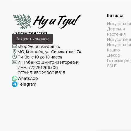
Каталог
Искусствен
Деревья
+79257881231
Растения
Заказать звонок
Искусствен
Искусствен
shop@elochkivdom.ru
Кашпо
МО, Королёв, ул. Силикатная, 74
Декор
Пн-Вс: с 10 до 18 часов
Готовые ре
ИП Губенко Дмитрий Игоревич
SALE
ИНН:
772791266706
ОГРН:
318502900015615
WhatsApp
Telegram