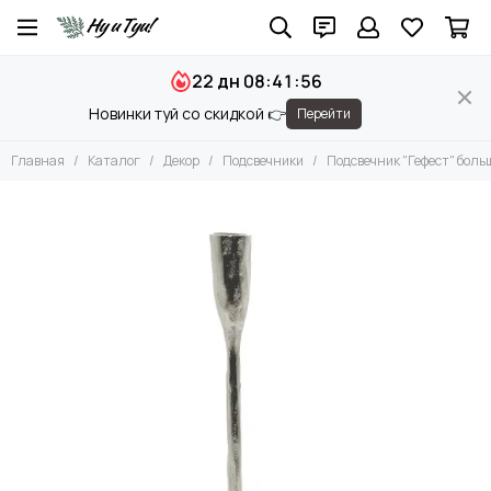
Декор
22 дн 08:41:56
Все товары
Новинки туй со скидкой 👉
Перейти
Вазы и Вазоны
Чаши и Подносы
Главная
Каталог
Декор
Подсвечники
Подсвечник "Гефест" боль
Подсвечники
Фигуры
Камни