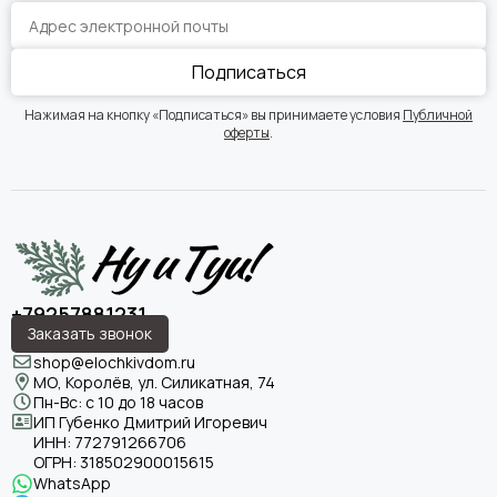
Подписаться
Нажимая на кнопку «Подписаться» вы принимаете условия
Публичной
оферты
.
+79257881231
Заказать звонок
shop@elochkivdom.ru
МО, Королёв, ул. Силикатная, 74
Пн-Вс: с 10 до 18 часов
ИП Губенко Дмитрий Игоревич
ИНН:
772791266706
ОГРН:
318502900015615
WhatsApp