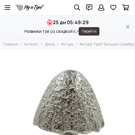
Декор
25 дн 05:49:29
Все товары
Новинки туй со скидкой 👉
Перейти
Вазы и Вазоны
Чаши и Подносы
Главная
Каталог
Декор
Фигуры
Фигура "Гриб" большой (серебро
Подсвечники
Фигуры
Камни