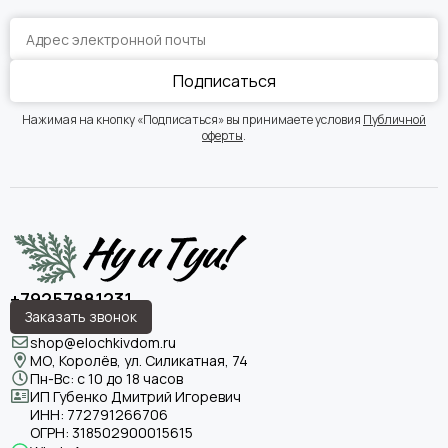
Подписаться
Нажимая на кнопку «Подписаться» вы принимаете условия
Публичной
оферты
.
+79257881231
Заказать звонок
shop@elochkivdom.ru
МО, Королёв, ул. Силикатная, 74
Пн-Вс: с 10 до 18 часов
ИП Губенко Дмитрий Игоревич
ИНН:
772791266706
ОГРН:
318502900015615