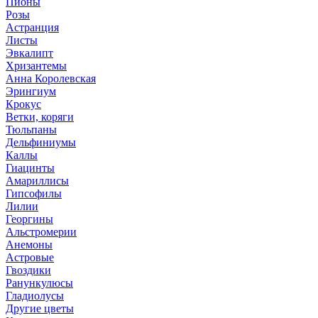
Пионы
Розы
Астранция
Листы
Эвкалипт
Хризантемы
Анна Королевская
Эрингиум
Крокус
Ветки, коряги
Тюльпаны
Дельфиниумы
Каллы
Гиацинты
Амариллисы
Гипсофилы
Лилии
Георгины
Альстромерии
Анемоны
Астровые
Гвоздики
Ранункулюсы
Гладиолусы
Другие цветы