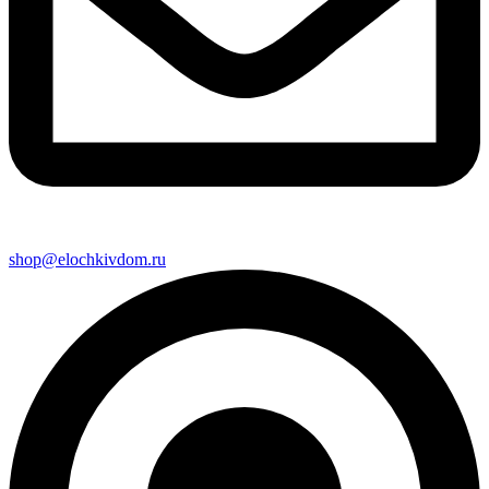
shop@elochkivdom.ru