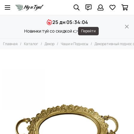
Декор
25 дн 05:34:04
Все товары
Новинки туй со скидкой 👉
Перейти
Вазы и Вазоны
Чаши и Подносы
Главная
Каталог
Декор
Чаши и Подносы
Декоративный поднос 
Подсвечники
Фигуры
Камни