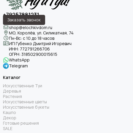
+79257881231
Заказать звонок
shop@elochkivdom.ru
МО, Королёв, ул. Силикатная, 74
Пн-Вс: с 10 до 18 часов
ИП Губенко Дмитрий Игоревич
ИНН:
772791266706
ОГРН:
318502900015615
WhatsApp
Telegram
Каталог
Искусственные Туи
Деревья
Растения
Искусственные цветы
Искусственные букеты
Кашпо
Декор
Готовые решения
SALE