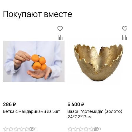
Покупают вместе
286 ₽
6 400 ₽
Ветка с мандаринами из 5шт
Вазон "Артемида" (золото)
24*22*17см
0
0