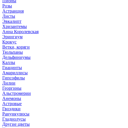
Пионы
Розы
Астранция
Листы
Эвкалипт
Хризантемы
Анна Королевская
Эрингиум
Крокус
Ветки, коряги
Тюльпаны
Дельфиниумы
Каллы
Гиацинты
Амариллисы
Гипсофилы
Лилии
Георгины
Альстромерии
Анемоны
Астровые
Гвоздики
Ранункулюсы
Гладиолусы
Другие цветы