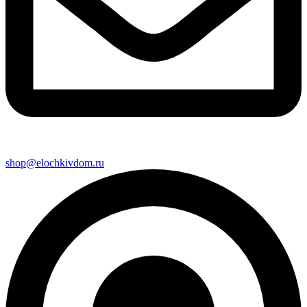
shop@elochkivdom.ru