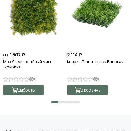
от 1 507 ₽
2 114 ₽
Мох Ягель зелёный микс
Коврик Газон-трава Высокая
(коврик)
0
0
Выбрать
В корзину