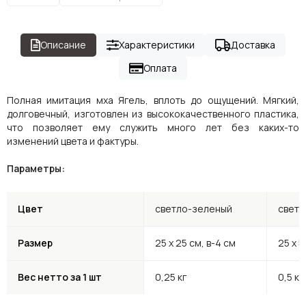
Описание
Характеристики
Доставка
Оплата
Полная имитация мха Ягель, вплоть до ощущений. Мягкий,
долговечный, изготовлен из высококачественного пластика,
что позволяет ему служить много лет без каких-то
изменений цвета и фактуры.
Параметры:
Цвет
светло-зеленый
свет
Размер
25 х 25 см, в-4 см
25 х 5
Вес нетто за 1 шт
0,25 кг
0,5 кг