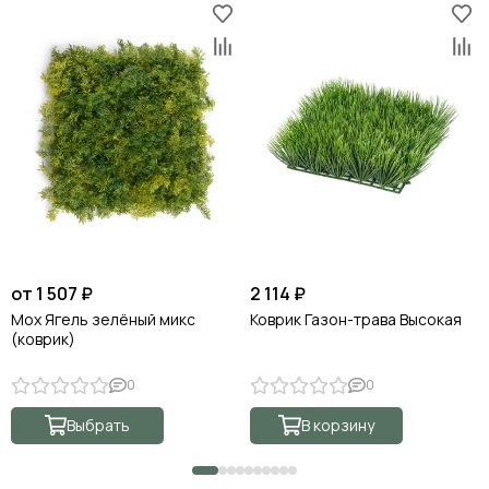
от 1 507 ₽
2 114 ₽
Мох Ягель зелёный микс
Коврик Газон-трава Высокая
(коврик)
0
0
Выбрать
В корзину