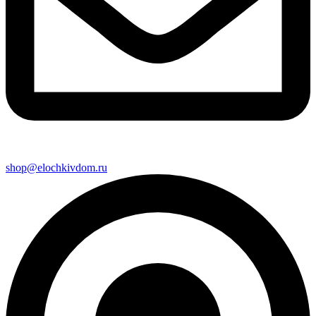
shop@elochkivdom.ru