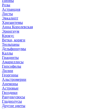
Пионы
Розы
Астранция
Листы
Эвкалипт
Хризантемы
Анна Королевская
Эрингиум
Крокус
Ветки, коряги
Тюльпаны
Дельфиниумы
Каллы
Гиацинты
Амариллисы
Гипсофилы
Лилии
Георгины
Альстромерии
Анемоны
Астровые
Гвоздики
Ранункулюсы
Гладиолусы
Другие цветы