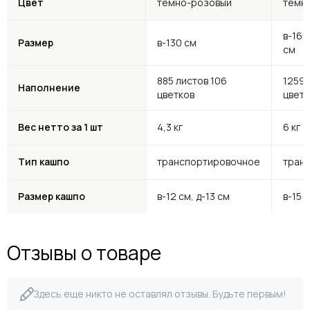
Цвет
тёмно-розовый
тёмн
в-160
Размер
в-130 см
см
885 листов 106
1259 
Наполнение
цветков
цветк
Вес нетто за 1 шт
4,3 кг
6 кг
Тип кашпо
транспортировочное
тран
Размер кашпо
в-12 см, д-13 см
в-15 с
Отзывы о товаре
Здесь еще никто не оставлял отзывы. Будьте первым!