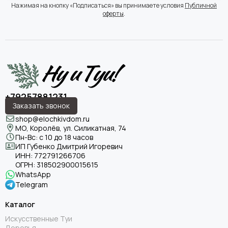
Нажимая на кнопку «Подписаться» вы принимаете условия
Публичной
оферты
.
+79257881231
Заказать звонок
shop@elochkivdom.ru
МО, Королёв, ул. Силикатная, 74
Пн-Вс: с 10 до 18 часов
ИП Губенко Дмитрий Игоревич
ИНН:
772791266706
ОГРН:
318502900015615
WhatsApp
Telegram
Каталог
Искусственные Туи
Деревья