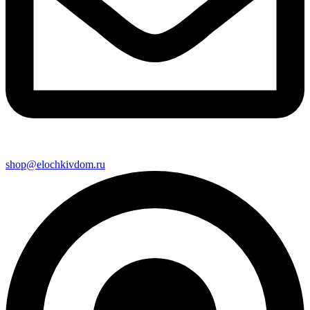
shop@elochkivdom.ru