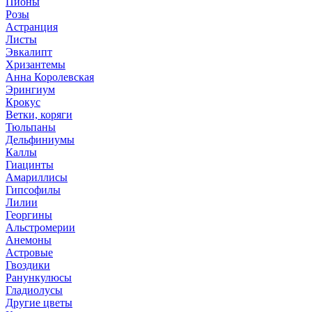
Пионы
Розы
Астранция
Листы
Эвкалипт
Хризантемы
Анна Королевская
Эрингиум
Крокус
Ветки, коряги
Тюльпаны
Дельфиниумы
Каллы
Гиацинты
Амариллисы
Гипсофилы
Лилии
Георгины
Альстромерии
Анемоны
Астровые
Гвоздики
Ранункулюсы
Гладиолусы
Другие цветы