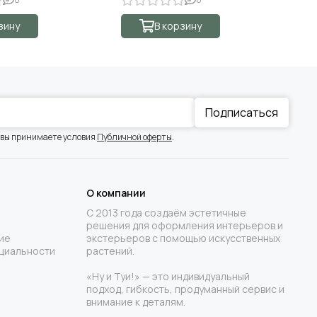
зину
В корзину
Подписаться
 вы принимаете условия
Публичной оферты
.
О компании
С 2013 года создаём эстетичные
решения для оформления интерьеров и
ие
экстерьеров с помощью искусственных
циальности
растений.
«Ну и Туи!» — это индивидуальный
подход, гибкость, продуманный сервис и
внимание к деталям.