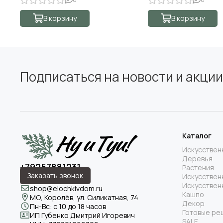
В корзину
В корзину
Подписаться на новости и акции
Каталог
Искусствен
Деревья
+79257881231
Растения
Заказать звонок
Искусствен
Искусствен
shop@elochkivdom.ru
Кашпо
МО, Королёв, ул. Силикатная, 74
Декор
Пн-Вс: с 10 до 18 часов
Готовые ре
ИП Губенко Дмитрий Игоревич
SALE