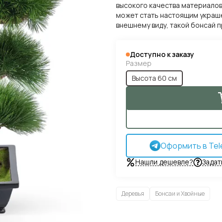
высокого качества материалов
может стать настоящим украш
внешнему виду, такой бонсай 
Доступно к заказу
Размер
Высота 60 см
Оформить в Tel
Нашли дешевле?
Задат
Деревья
Бонсаи и Хвойные