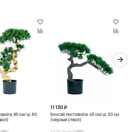
11 130 ₽
60
вой в. 85 см/ ш. 60
Бонсай листовой в. 45 см/ ш. 50 см
Бо
вол)
(черный ствол)
14
0
0