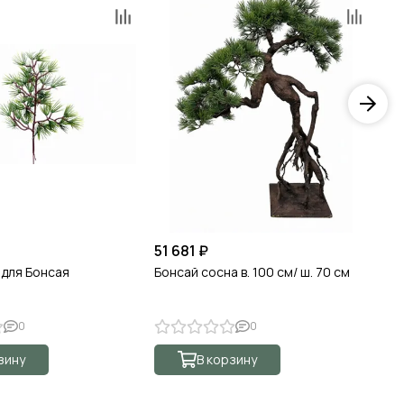
51 681 ₽
от
 для Бонсая
Бонсай сосна в. 100 см/ ш. 70 см
Бо
0
0
зину
В корзину