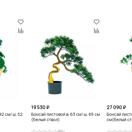
19 530 ₽
27 090 ₽
92 см/ ш. 52
Бонсай листовой в. 63 см/ ш. 65 см
Бонсай листо
(белый ствол)
см(белый ст
0