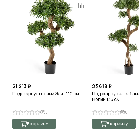
21 213 ₽
23 618 ₽
Подокарпус горный Элит 110 см
Подокарпус на забав
Новый 135 см
0
0
В корзину
В корзину