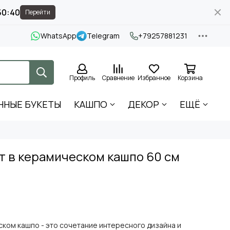
50:39
Перейти
WhatsApp
Telegram
+79257881231
Профиль
Сравнение
Избранное
Корзина
ННЫЕ БУКЕТЫ
КАШПО
ДЕКОР
ЕЩЁ
т в керамическом кашпо 60 см
ском кашпо - это сочетание интересного дизайна и