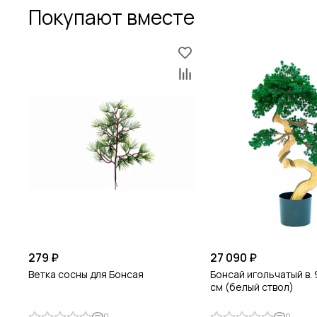
Покупают вместе
279 ₽
27 090 ₽
Ветка сосны для Бонсая
Бонсай игольчатый в. 
см (белый ствол)
0
0