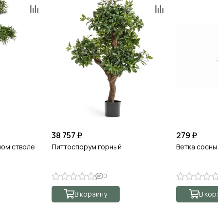
38 757 ₽
279 ₽
ном стволе
Питтоспорум горный
Ветка сосны
0
В корзину
В кор