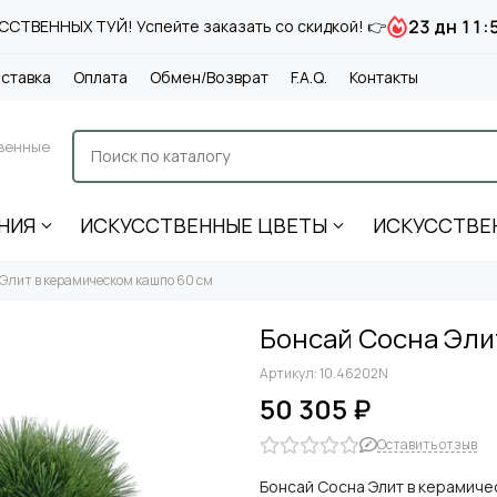
23 дн 11:
СТВЕННЫХ ТУЙ! Успейте заказать со скидкой! 👉
ставка
Оплата
Обмен/Возврат
F.A.Q.
Контакты
венные
НИЯ
ИСКУССТВЕННЫЕ ЦВЕТЫ
ИСКУССТВЕ
Элит в керамическом кашпо 60 см
Бонсай Сосна Эли
Артикул:
10.46202N
50 305 ₽
Оставить отзыв
Бонсай Сосна Элит в керамиче