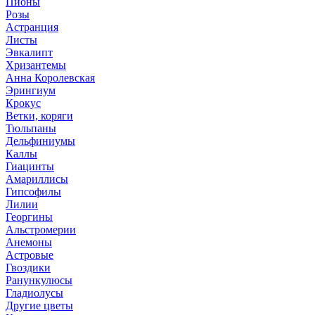
Пионы
Розы
Астранция
Листы
Эвкалипт
Хризантемы
Анна Королевская
Эрингиум
Крокус
Ветки, коряги
Тюльпаны
Дельфиниумы
Каллы
Гиацинты
Амариллисы
Гипсофилы
Лилии
Георгины
Альстромерии
Анемоны
Астровые
Гвоздики
Ранункулюсы
Гладиолусы
Другие цветы