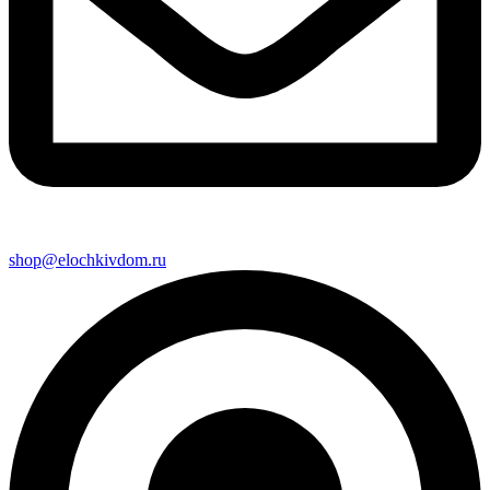
shop@elochkivdom.ru