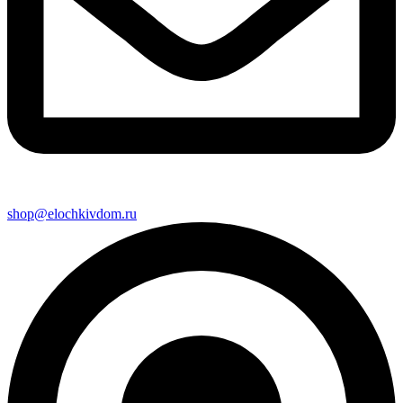
shop@elochkivdom.ru