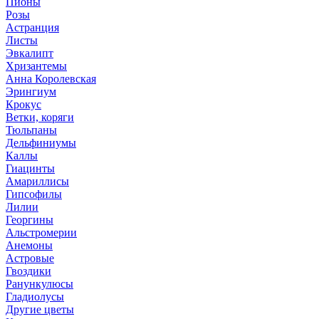
Пионы
Розы
Астранция
Листы
Эвкалипт
Хризантемы
Анна Королевская
Эрингиум
Крокус
Ветки, коряги
Тюльпаны
Дельфиниумы
Каллы
Гиацинты
Амариллисы
Гипсофилы
Лилии
Георгины
Альстромерии
Анемоны
Астровые
Гвоздики
Ранункулюсы
Гладиолусы
Другие цветы